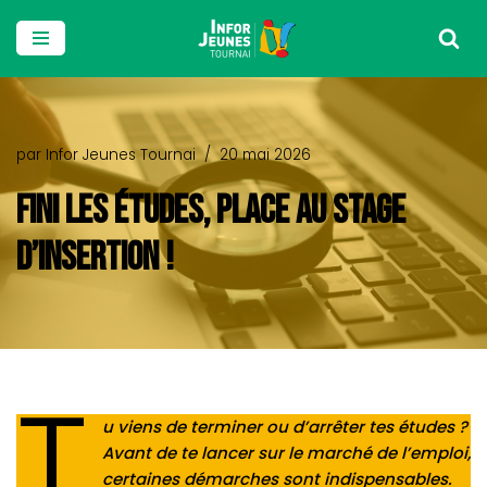
Aller
au
contenu
par
Infor Jeunes Tournai
20 mai 2026
FINI LES ÉTUDES, PLACE AU STAGE
D’INSERTION !
T
u viens de terminer ou d’arrêter tes études ?
Avant de te lancer sur le marché de l’emploi,
certaines démarches sont indispensables.