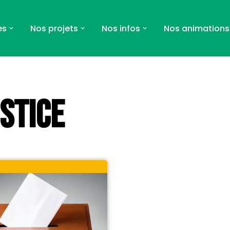
es
Nos projets
Nos infos
Nos animations
stice